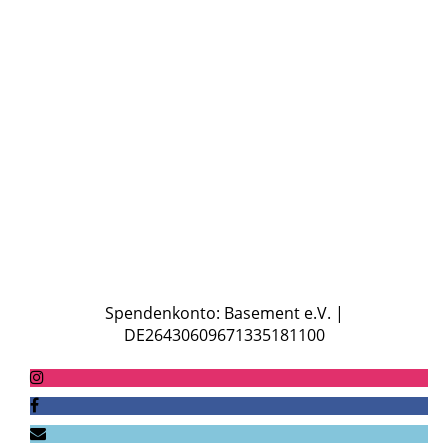
Basement
Jugendcafé
Reisen
Mitglied werden
Shop
Kontakt
Spendenkonto: Basement e.V. |
DE26430609671335181100