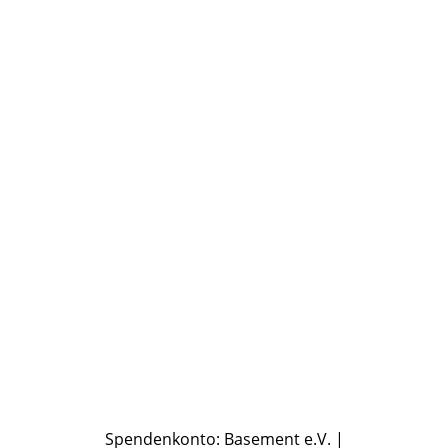
Basement
Jugendcafé
Reisen
Mitglied werden
Shop
Kontakt
Spendenkonto: Basement e.V. |