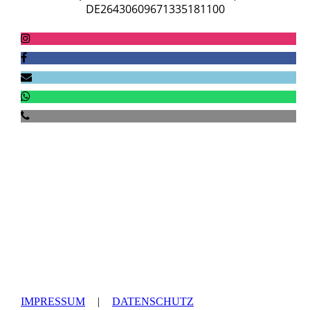
DE26430609671335181100
Satzung
Konzept
Schutzkonzept
IMPRESSUM
|
DATENSCHUTZ